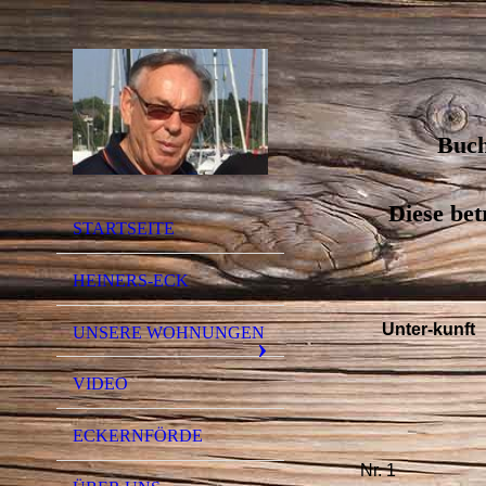
Buch
Diese bet
STARTSEITE
HEINERS-ECK
Unter-kunft
UNSERE WOHNUNGEN
VIDEO
ECKERNFÖRDE
Nr. 1