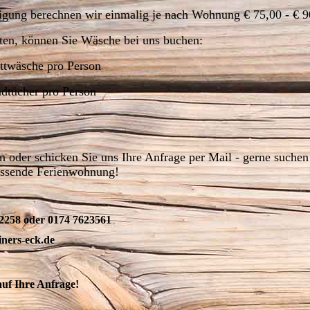
igung berechnen wir einmalig je nach Wohnung € 75,00 - € 9
en, können Sie Wäsche bei uns buchen:
ettwäsche pro Person
ndtücher pro Person
n oder schicken Sie uns Ihre Anfrage per Mail - gerne suchen 
ssende Ferienwohnung!
258 oder 0174 7623561
ners-eck.de
auf Ihre Anfrage!