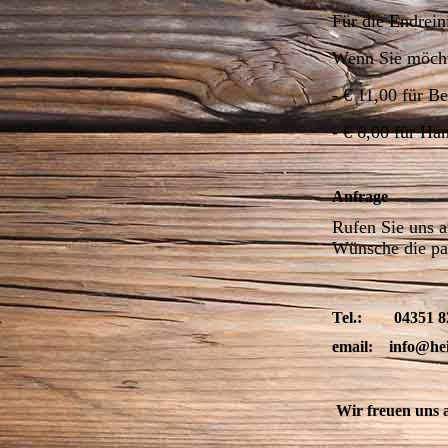
Für die Endrein
Wenn Sie möcht
- € 11,00 für B
- € 6,00 für Ha
Anfrage
Rufen Sie uns a
Wünsche die pa
Tel.: 04351 82
email: info@hei
Wir freuen uns 