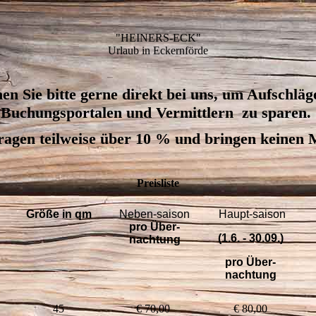
"HEINERS-ECK"
Urlaub in Eckernförde
en Sie bitte gerne direkt bei uns, um Aufschläg
Buchungsportalen und Vermittlern zu sparen.
ragen teilweise über 10 % und bringen keinen
Preisliste
Größe
in qm
Neben-saison
Haupt-saison
pro Über-
(1.6. - 30.09.)
nachtung
pro Über-
nachtung
45
€ 70,00
€ 80,00