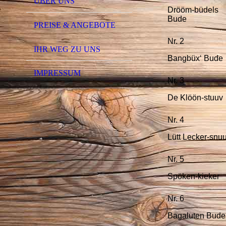
ÜBER UNS
Drööm-büdels
Bude
PREISE & ANGEBOTE
Nr. 2
IHR WEG ZU UNS
Bangbüx‘ Bude
IMPRESSUM
Nr. 3
De Klöön-stuuv
Nr. 4
Lütt Lecker-snuu
Nr. 5
Spöken-kieker
Nr. 6
Bagaluten Bude