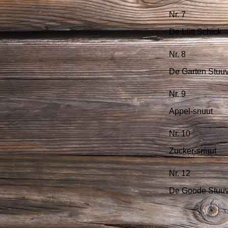
Nr. 7
De Lütt Schick
Nr. 8
De Garten Stuu
Nr. 9
Appel-snuut
Nr. 10
Zucker-snuut
Nr. 12
De Goode Stuu