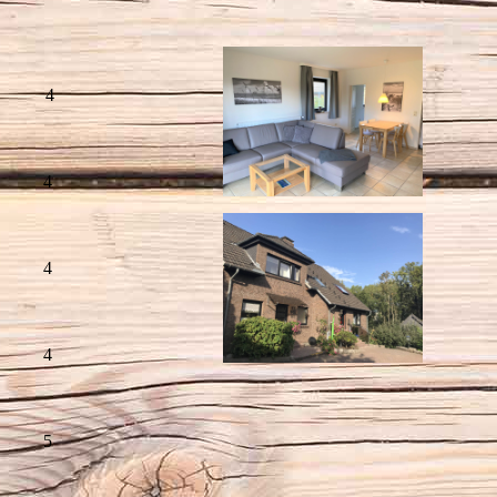
4
4
4
4
5