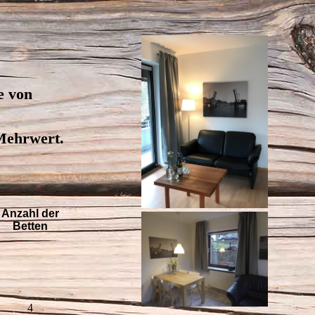
e von
 Mehrwert.
Anzahl der
Betten
4