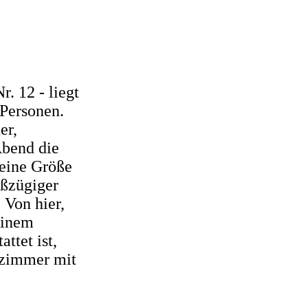
. 12 - liegt
 Personen.
er,
Abend die
 eine Größe
oßzügiger
Von hier,
einem
ttet ist,
zimmer mit