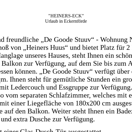
"HEINERS-ECK"
Urlaub in Eckernförde
nd freundliche „De Goode Stuuv“ - Wohnung Nr
oß von „Heiners Huus“ und bietet Platz für 2
anglage unseres Hauses, steht Ihnen ein schön
 Balkon zur Verfügung, auf dem Sie bis zum 
ssen können. „De Goode Stuuv“ verfügt über
qm. Ihnen steht für gemütliche Stunden ein gr
it Ledercouch und Essgruppe zur Verfügung. 
so vom separaten Schlafzimmer, welches mit 
mit einer Liegefläche von 180x200 cm ausgesta
e auf den Balkon. Weiter steht Ihnen ein
Bade
und extra Dusche zur Verfügung.
it einer Glas-Dusch-Tür ausgestattet.