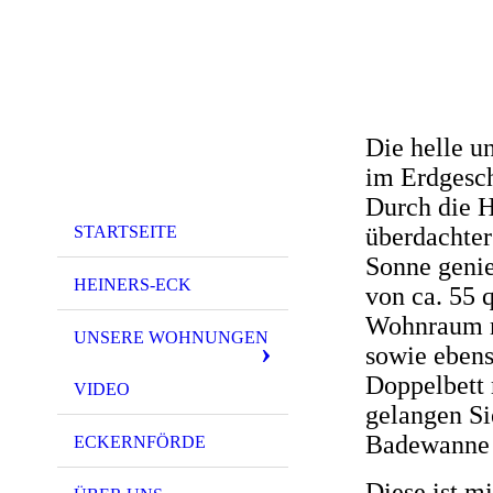
Die helle u
im Erdgesch
Durch die H
STARTSEITE
überdachter
Sonne genie
HEINERS-ECK
von ca. 55 
Wohnraum m
UNSERE WOHNUNGEN
sowie eben
Doppelbett 
VIDEO
gelangen Si
Badewanne 
ECKERNFÖRDE
Diese ist m