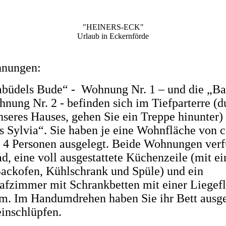
"HEINERS-ECK"
Urlaub in Eckernförde
nungen:
büdels Bude“ - Wohnung Nr. 1 – und die „B
nung Nr. 2 - befinden sich im Tiefparterre (d
seres Hauses, gehen Sie ein Treppe hinunter)
 Sylvia“. Sie haben je eine Wohnfläche von 
r 4 Personen ausgelegt. Beide Wohnungen ver
d, eine voll ausgestattete Küchenzeile (mit e
ackofen, Kühlschrank und Spüle) und ein
fzimmer mit Schrankbetten mit einer Liegef
m. Im Handumdrehen haben Sie ihr Bett ausg
inschlüpfen.