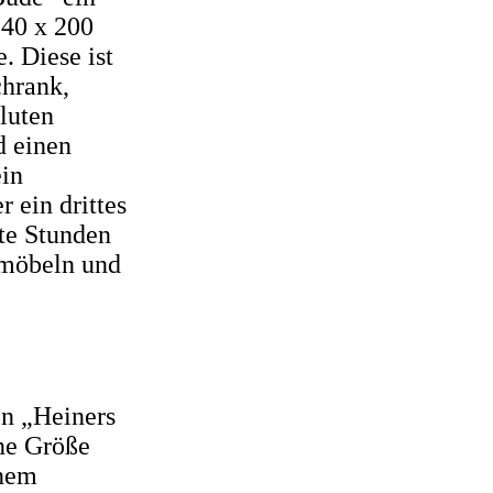
140 x 200
. Diese ist
chrank,
luten
d einen
ein
 ein drittes
nte Stunden
nmöbeln und
on „Heiners
ine Größe
inem