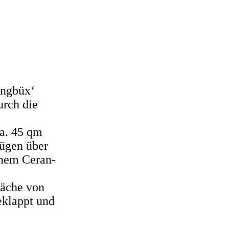
angbüx‘
urch die
ca. 45 qm
fügen über
inem Ceran-
läche von
eklappt und