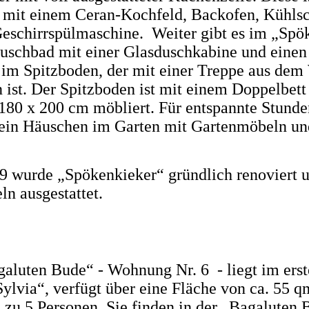
t mit einem Ceran-Kochfeld, Backofen, Kühls
eschirrspülmaschine. Weiter gibt es im „Spö
Duschbad mit einer Glasduschkabine und einen
 im Spitzboden, der mit einer Treppe aus de
n ist. Der Spitzboden ist mit einem Doppelbett
180 x 200 cm möbliert. Für entspannte Stunde
 ein Häuschen im Garten mit Gartenmöbeln und
9 wurde „Spökenkieker“ gründlich renoviert 
n ausgestattet.
aluten Bude“ - Wohnung Nr. 6 - liegt im erst
ylvia“, verfügt über eine Fläche von ca. 55 q
is zu 5 Personen. Sie finden in der „Bagaluten 