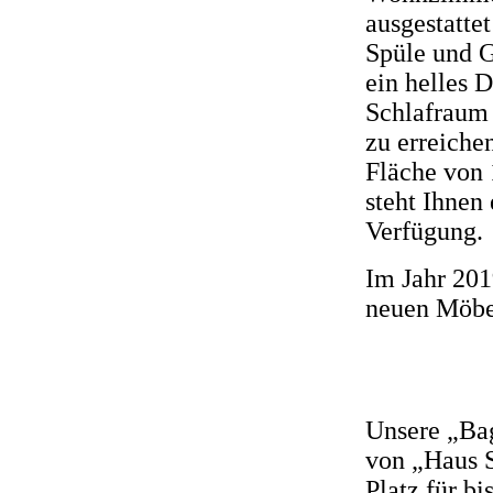
ausgestatte
Spüle und G
ein helles 
Schlafraum
zu erreiche
Fläche von 
steht Ihnen
Verfügung.
Im Jahr 201
neuen Möbel
Unsere „Bag
von „Haus S
Platz für b