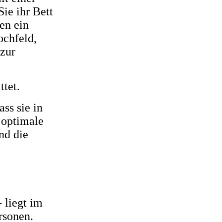
ie ihr Bett
en ein
ochfeld,
zur
ttet.
ss sie in
 optimale
nd die
 liegt im
rsonen.