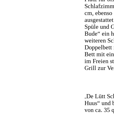
Schlafzimme
cm, ebenso 
ausgestatte
Spüle und G
Bude“ ein h
weiteren Sc
Doppelbett 
Bett mit ei
im Freien s
Grill zur V
De Lütt Sc
„
Huus“ und b
von ca. 35 