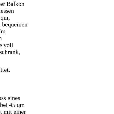
ner Balkon
iessen
 qm,
n, bequemen
 Im
n
e voll
schrank,
ttet.
ss eines
 bei 45 qm
 mit einer