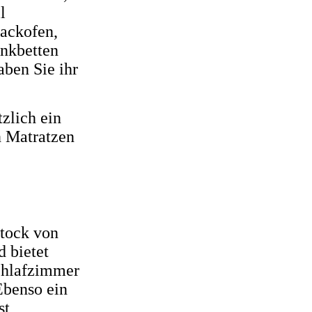
l
Backofen,
ankbetten
ben Sie ihr
zlich ein
n Matratzen
Stock von
d bietet
Schlafzimmer
Ebenso ein
st