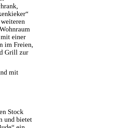
chrank,
kenkieker“
 weiteren
m Wohnraum
 mit einer
n im Freien,
 Grill zur
und mit
en Stock
m und bietet
Bude“ ein