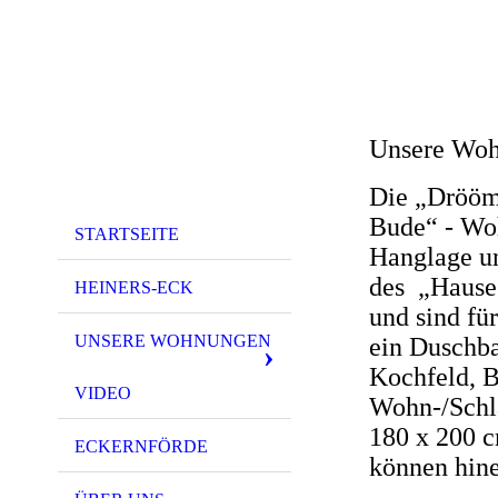
Unsere Woh
Die „Drööm
Bude“ - Woh
STARTSEITE
Hanglage un
des „Hauses
HEINERS-ECK
und sind fü
UNSERE WOHNUNGEN
ein Duschba
Kochfeld, B
VIDEO
Wohn-/Schla
180 x 200 c
ECKERNFÖRDE
können hine