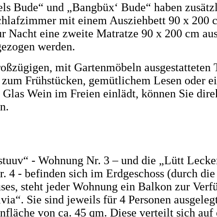
s Bude“ und „Bangbüx‘ Bude“ haben zusätzl
chlafzimmer mit einem Ausziehbett 90 x 200 
ur Nacht eine zweite Matratze 90 x 200 cm aus
gezogen werden.
roßzügigen, mit Gartenmöbeln ausgestatteten T
zum Frühstücken, gemütlichem Lesen oder e
 Glas Wein im Freien einlädt, können Sie dire
n.
tuuv“ - Wohnung Nr. 3 – und die „Lütt Lecke
 4 - befinden sich im
Erdgeschoss
(durch die
ses, steht jeder Wohnung ein Balkon zur Verf
via“. Sie sind jeweils für 4 Personen ausgele
fläche von ca. 45 qm. Diese verteilt sich auf 