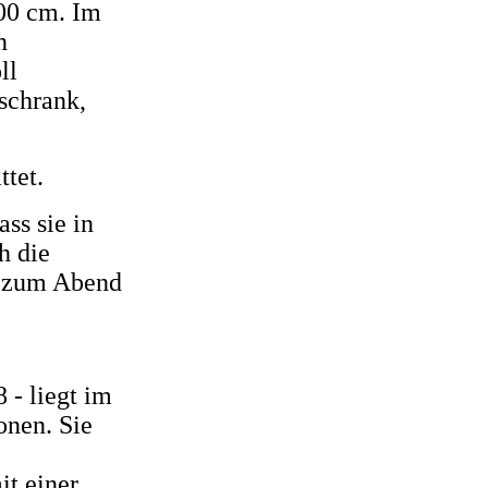
00 cm. Im
n
ll
schrank,
ttet.
ss sie in
h die
s zum Abend
 - liegt im
onen. Sie
t einer