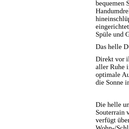
bequemen Sc
Handumdreh
hineinschlü
eingerichte
Spüle und G
Das helle D
Direkt vor i
aller Ruhe 
optimale A
die Sonne 
Die helle u
Souterrain 
verfügt übe
Wohn-/Schl