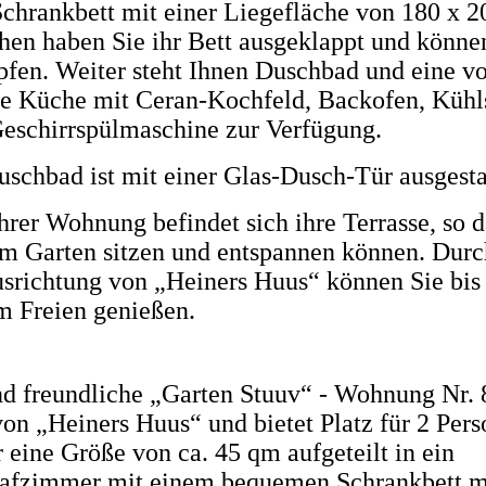
hrankbett mit einer Liegefläche von 180 x 2
en haben Sie ihr Bett ausgeklappt und könne
pfen. Weiter steht Ihnen Duschbad und eine vo
te Küche mit Ceran-Kochfeld, Backofen, Kühl
eschirrspülmaschine zur Verfügung.
uschbad ist mit einer Glas-Dusch-Tür ausgesta
hrer Wohnung befindet sich ihre Terrasse, so da
im Garten sitzen und entspannen können. Durc
usrichtung von „Heiners Huus“ können Sie bi
im Freien
genießen
.
nd freundliche „Garten Stuuv“ - Wohnung Nr. 8
von „Heiners Huus“ und bietet Platz für 2 Pers
r eine Größe von ca. 45 qm aufgeteilt in ein
afzimmer mit einem bequemen Schrankbett mi