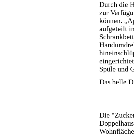
Durch die H
zur Verfügu
können. „Ap
aufgeteilt 
Schrankbett
Handumdreh
hineinschlü
eingerichte
Spüle und G
Das helle D
Die "Zucker
Doppelhause
Wohnfläche 