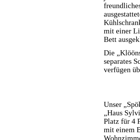
freundliche
ausgestatte
Kühlschrank
mit einer L
Bett ausgek
Die „Klööns
separates S
verfügen üb
Unser „Spök
„Haus Sylvi
Platz für 4
mit einem B
Wohnzimmer 