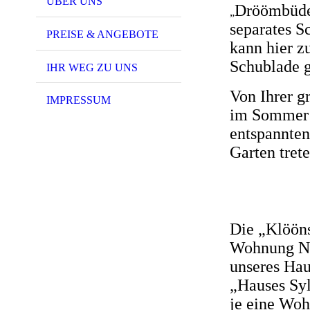
ÜBER UNS
Dröömbüdel
„
separates S
PREISE & ANGEBOTE
kann hier z
Schublade 
IHR WEG ZU UNS
Von Ihrer g
IMPRESSUM
im Sommer 
entspannten
Garten trete
Die „Klööns
Wohnung Nr.
unseres Hau
„Hauses Syl
je eine Wohn