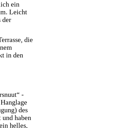
ich ein
cm. Leicht
 der
errasse, die
inem
kt in den
rsnuut“ -
 Hanglage
ügung) des
gt und haben
ein helles,